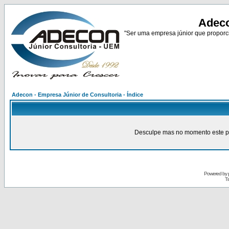
Adeco
"Ser uma empresa júnior que proporci
Adecon - Empresa Júnior de Consultoria - Índice
Desculpe mas no momento este pain
Powered by
Tr