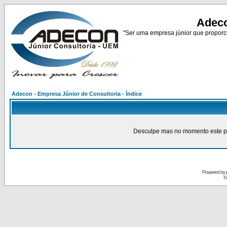
Adeco
"Ser uma empresa júnior que proporci
Adecon - Empresa Júnior de Consultoria - Índice
Desculpe mas no momento este pain
Powered by
Tr