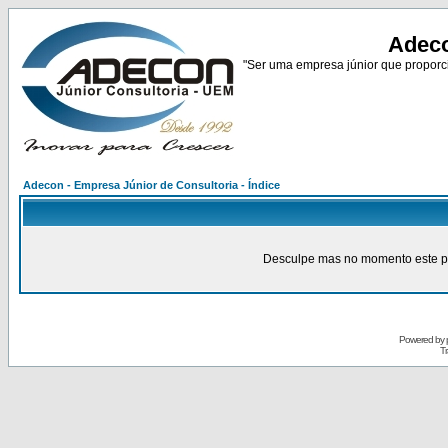
Adeco
"Ser uma empresa júnior que proporci
Adecon - Empresa Júnior de Consultoria - Índice
Desculpe mas no momento este pain
Powered by
Tr