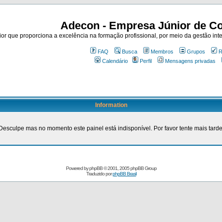
Adecon - Empresa Júnior de Co
r que proporciona a excelência na formação profissional, por meio da gestão inte
FAQ
Busca
Membros
Grupos
R
Calendário
Perfil
Mensagens privadas
Information
Desculpe mas no momento este painel está indisponível. Por favor tente mais tarde
Powered by
phpBB
© 2001, 2005 phpBB Group
Traduzido por
phpBB Brasil