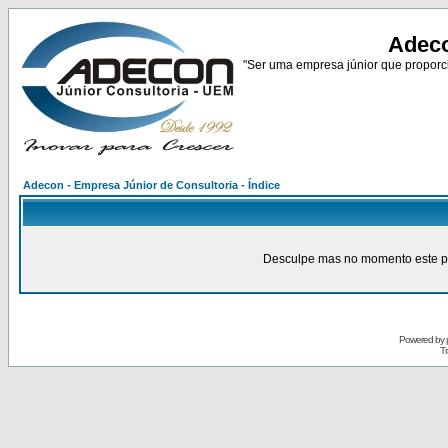
Adeco
"Ser uma empresa júnior que proporci
Adecon - Empresa Júnior de Consultoria - Índice
Desculpe mas no momento este pain
Powered by
Tr