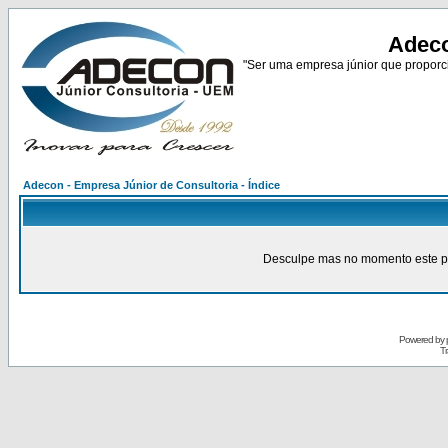
Adeco
"Ser uma empresa júnior que proporci
Adecon - Empresa Júnior de Consultoria - Índice
Desculpe mas no momento este pain
Powered by
Tr