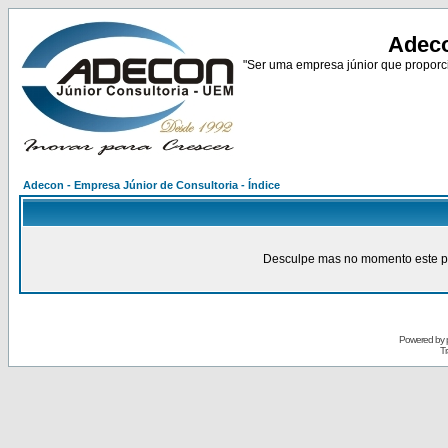
Adeco
"Ser uma empresa júnior que proporci
Adecon - Empresa Júnior de Consultoria - Índice
Desculpe mas no momento este pain
Powered by
Tr