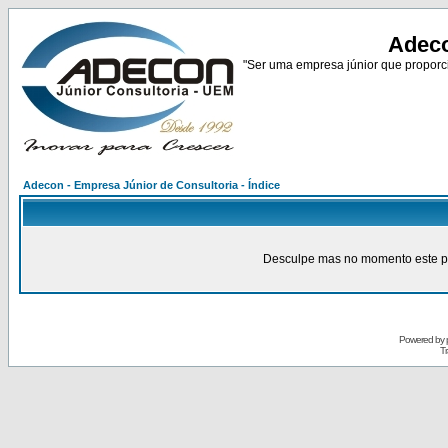
Adeco
"Ser uma empresa júnior que proporci
Adecon - Empresa Júnior de Consultoria - Índice
Desculpe mas no momento este pain
Powered by
Tr