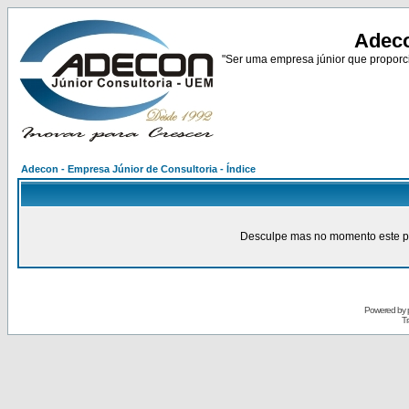
Adeco
"Ser uma empresa júnior que proporci
Adecon - Empresa Júnior de Consultoria - Índice
Desculpe mas no momento este pain
Powered by
Tr