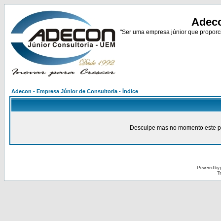
Adeco
"Ser uma empresa júnior que proporci
Adecon - Empresa Júnior de Consultoria - Índice
Desculpe mas no momento este pain
Powered by
Tr