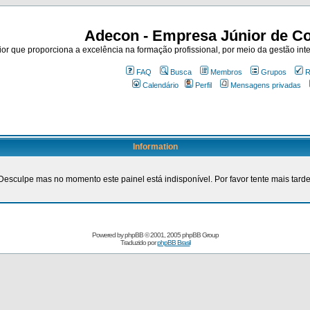
Adecon - Empresa Júnior de Co
r que proporciona a excelência na formação profissional, por meio da gestão inte
FAQ
Busca
Membros
Grupos
R
Calendário
Perfil
Mensagens privadas
Information
Desculpe mas no momento este painel está indisponível. Por favor tente mais tarde
Powered by
phpBB
© 2001, 2005 phpBB Group
Traduzido por
phpBB Brasil