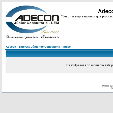
Adeco
"Ser uma empresa júnior que proporci
Adecon - Empresa Júnior de Consultoria - Índice
Desculpe mas no momento este pain
Powered by
Tr