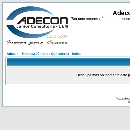
Adeco
"Ser uma empresa júnior que proporci
Adecon - Empresa Júnior de Consultoria - Índice
Desculpe mas no momento este pain
Powered by
Tr