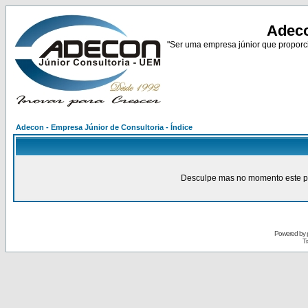
Adeco
"Ser uma empresa júnior que proporci
Adecon - Empresa Júnior de Consultoria - Índice
Desculpe mas no momento este pain
Powered by
Tr