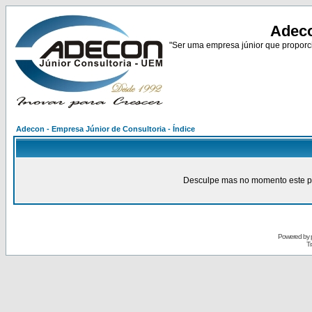
Adeco
"Ser uma empresa júnior que proporci
Adecon - Empresa Júnior de Consultoria - Índice
Desculpe mas no momento este pain
Powered by
Tr