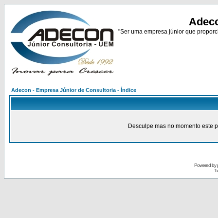
Adeco
"Ser uma empresa júnior que proporci
Adecon - Empresa Júnior de Consultoria - Índice
Desculpe mas no momento este pain
Powered by
Tr