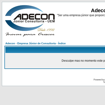
Adeco
"Ser uma empresa júnior que proporci
Adecon - Empresa Júnior de Consultoria - Índice
Desculpe mas no momento este pain
Powered by
Tr