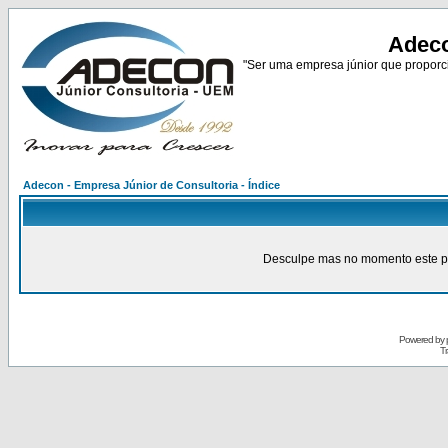
Adeco
"Ser uma empresa júnior que proporci
Adecon - Empresa Júnior de Consultoria - Índice
Desculpe mas no momento este pain
Powered by
Tr