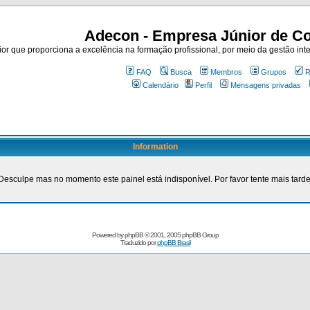
Adecon - Empresa Júnior de Co
r que proporciona a excelência na formação profissional, por meio da gestão inte
FAQ
Busca
Membros
Grupos
R
Calendário
Perfil
Mensagens privadas
Information
Desculpe mas no momento este painel está indisponível. Por favor tente mais tarde
Powered by
phpBB
© 2001, 2005 phpBB Group
Traduzido por
phpBB Brasil