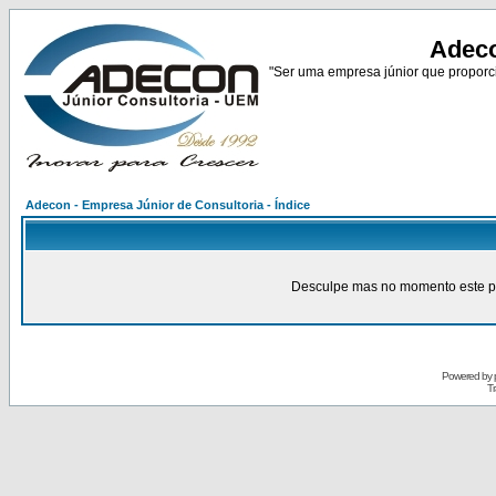
Adeco
"Ser uma empresa júnior que proporci
Adecon - Empresa Júnior de Consultoria - Índice
Desculpe mas no momento este pain
Powered by
Tr