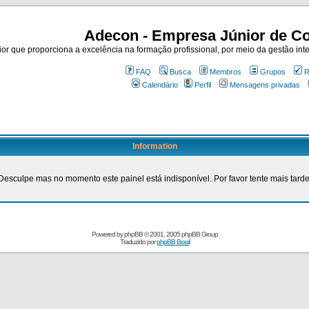
Adecon - Empresa Júnior de Co
r que proporciona a excelência na formação profissional, por meio da gestão inte
FAQ
Busca
Membros
Grupos
R
Calendário
Perfil
Mensagens privadas
Information
Desculpe mas no momento este painel está indisponível. Por favor tente mais tarde
Powered by
phpBB
© 2001, 2005 phpBB Group
Traduzido por
phpBB Brasil