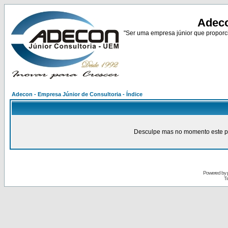
Adeco
"Ser uma empresa júnior que proporci
Adecon - Empresa Júnior de Consultoria - Índice
Desculpe mas no momento este pain
Powered by
Tr