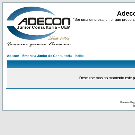
Adeco
"Ser uma empresa júnior que proporci
Adecon - Empresa Júnior de Consultoria - Índice
Desculpe mas no momento este pain
Powered by
Tr