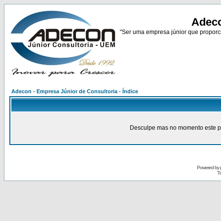
Adeco
"Ser uma empresa júnior que proporci
Adecon - Empresa Júnior de Consultoria - Índice
Desculpe mas no momento este pain
Powered by
Tr