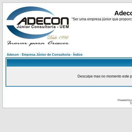
Adeco
"Ser uma empresa júnior que proporci
Adecon - Empresa Júnior de Consultoria - Índice
Desculpe mas no momento este pain
Powered by
Tr