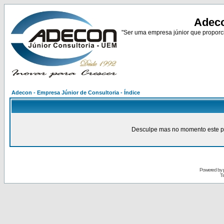
Adeco
"Ser uma empresa júnior que proporci
Adecon - Empresa Júnior de Consultoria - Índice
Desculpe mas no momento este pain
Powered by
Tr