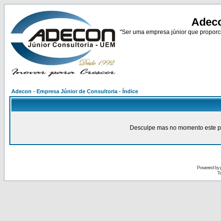
Adeco
"Ser uma empresa júnior que proporci
Adecon - Empresa Júnior de Consultoria - Índice
Desculpe mas no momento este pain
Powered by
Tr