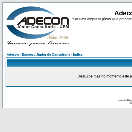
Adeco
"Ser uma empresa júnior que proporci
Adecon - Empresa Júnior de Consultoria - Índice
Desculpe mas no momento este pain
Powered by
Tr