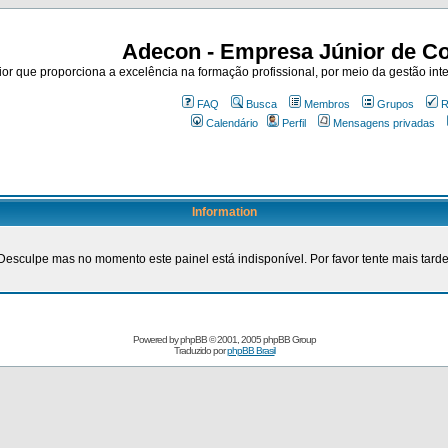
Adecon - Empresa Júnior de Co
r que proporciona a excelência na formação profissional, por meio da gestão inte
FAQ
Busca
Membros
Grupos
R
Calendário
Perfil
Mensagens privadas
Information
Desculpe mas no momento este painel está indisponível. Por favor tente mais tarde
Powered by
phpBB
© 2001, 2005 phpBB Group
Traduzido por
phpBB Brasil