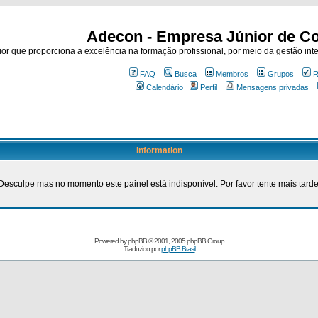
Adecon - Empresa Júnior de Co
r que proporciona a excelência na formação profissional, por meio da gestão inte
FAQ
Busca
Membros
Grupos
R
Calendário
Perfil
Mensagens privadas
Information
Desculpe mas no momento este painel está indisponível. Por favor tente mais tarde
Powered by
phpBB
© 2001, 2005 phpBB Group
Traduzido por
phpBB Brasil