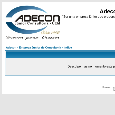
Adeco
"Ser uma empresa júnior que proporci
Adecon - Empresa Júnior de Consultoria - Índice
Desculpe mas no momento este pain
Powered by
Tr