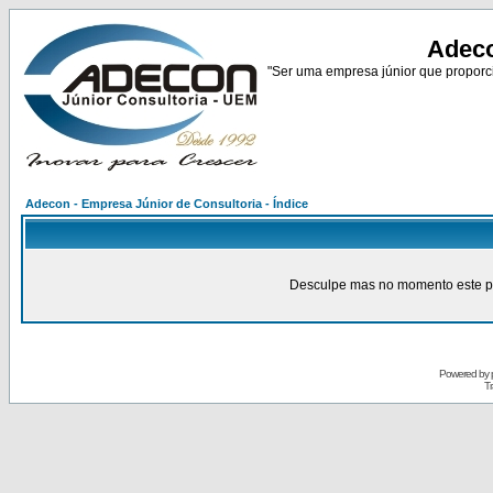
Adeco
"Ser uma empresa júnior que proporci
Adecon - Empresa Júnior de Consultoria - Índice
Desculpe mas no momento este pain
Powered by
Tr