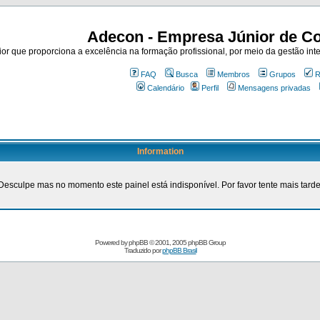
Adecon - Empresa Júnior de Co
r que proporciona a excelência na formação profissional, por meio da gestão inte
FAQ
Busca
Membros
Grupos
R
Calendário
Perfil
Mensagens privadas
Information
Desculpe mas no momento este painel está indisponível. Por favor tente mais tarde
Powered by
phpBB
© 2001, 2005 phpBB Group
Traduzido por
phpBB Brasil