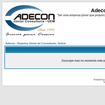
Adeco
"Ser uma empresa júnior que proporci
Adecon - Empresa Júnior de Consultoria - Índice
Desculpe mas no momento este pain
Powered by
Tr