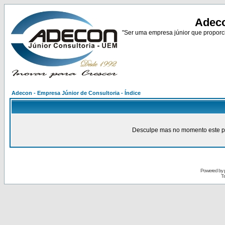
Adeco
"Ser uma empresa júnior que proporci
Adecon - Empresa Júnior de Consultoria - Índice
Desculpe mas no momento este pain
Powered by
Tr