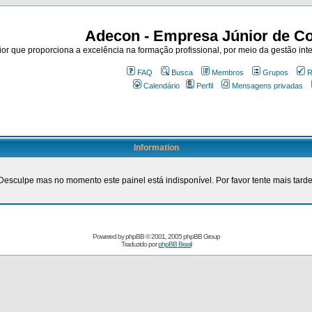
Adecon - Empresa Júnior de Co
r que proporciona a excelência na formação profissional, por meio da gestão inte
FAQ
Busca
Membros
Grupos
R
Calendário
Perfil
Mensagens privadas
Information
Desculpe mas no momento este painel está indisponível. Por favor tente mais tarde
Powered by
phpBB
© 2001, 2005 phpBB Group
Traduzido por
phpBB Brasil