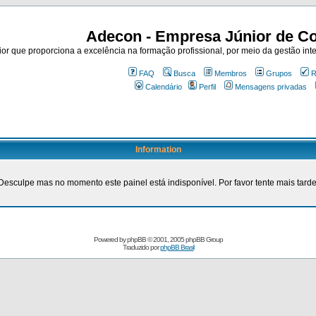
Adecon - Empresa Júnior de Co
r que proporciona a excelência na formação profissional, por meio da gestão inte
FAQ
Busca
Membros
Grupos
R
Calendário
Perfil
Mensagens privadas
Information
Desculpe mas no momento este painel está indisponível. Por favor tente mais tarde
Powered by
phpBB
© 2001, 2005 phpBB Group
Traduzido por
phpBB Brasil