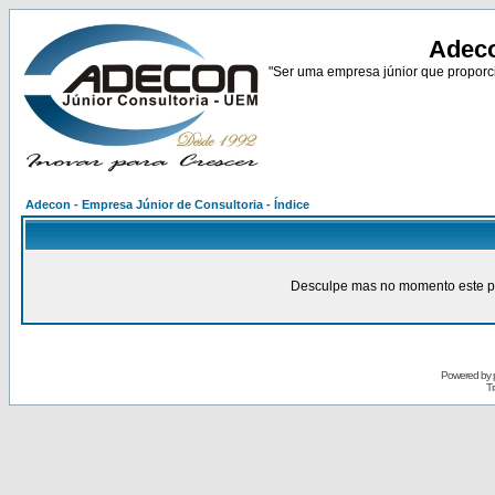
Adeco
"Ser uma empresa júnior que proporci
Adecon - Empresa Júnior de Consultoria - Índice
Desculpe mas no momento este pain
Powered by
Tr