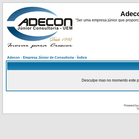
Adeco
"Ser uma empresa júnior que proporci
Adecon - Empresa Júnior de Consultoria - Índice
Desculpe mas no momento este pain
Powered by
Tr