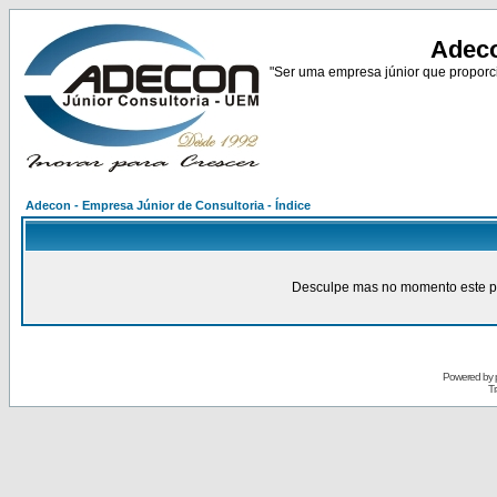
Adeco
"Ser uma empresa júnior que proporci
Adecon - Empresa Júnior de Consultoria - Índice
Desculpe mas no momento este pain
Powered by
Tr