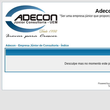
Adeco
"Ser uma empresa júnior que proporci
Adecon - Empresa Júnior de Consultoria - Índice
Desculpe mas no momento este pain
Powered by
Tr