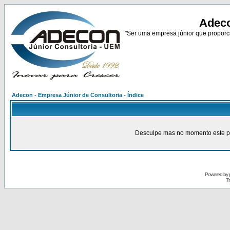
Adeco
"Ser uma empresa júnior que proporci
Adecon - Empresa Júnior de Consultoria - Índice
Desculpe mas no momento este pain
Powered by
Tr