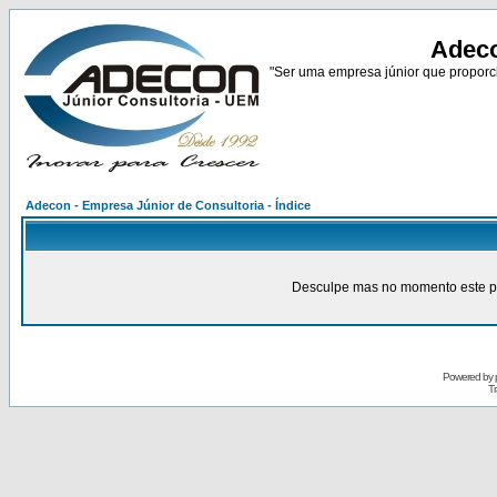
Adeco
"Ser uma empresa júnior que proporci
Adecon - Empresa Júnior de Consultoria - Índice
Desculpe mas no momento este pain
Powered by
Tr