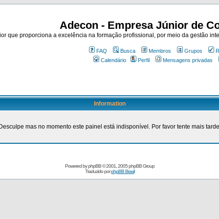
Adecon - Empresa Júnior de Co
r que proporciona a excelência na formação profissional, por meio da gestão inte
FAQ
Busca
Membros
Grupos
R
Calendário
Perfil
Mensagens privadas
Information
Desculpe mas no momento este painel está indisponível. Por favor tente mais tarde
Powered by
phpBB
© 2001, 2005 phpBB Group
Traduzido por
phpBB Brasil