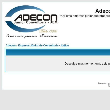
Adeco
"Ser uma empresa júnior que proporci
Adecon - Empresa Júnior de Consultoria - Índice
Desculpe mas no momento este pain
Powered by
Tr