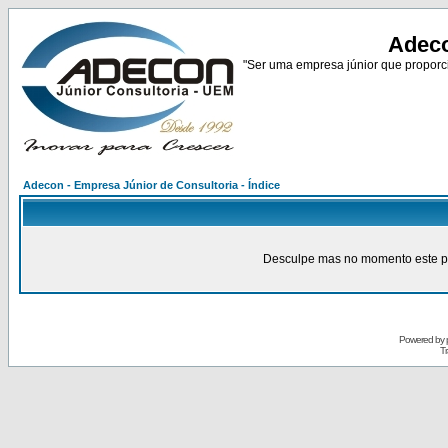
Adeco
"Ser uma empresa júnior que proporci
Adecon - Empresa Júnior de Consultoria - Índice
Desculpe mas no momento este pain
Powered by
Tr