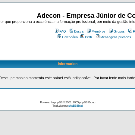
Adecon - Empresa Júnior de Co
r que proporciona a excelência na formação profissional, por meio da gestão inte
FAQ
Busca
Membros
Grupos
R
Calendário
Perfil
Mensagens privadas
Information
Desculpe mas no momento este painel está indisponível. Por favor tente mais tarde
Powered by
phpBB
© 2001, 2005 phpBB Group
Traduzido por
phpBB Brasil