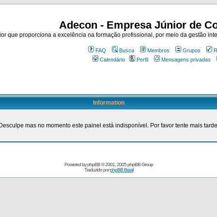
Adecon - Empresa Júnior de Co
r que proporciona a excelência na formação profissional, por meio da gestão inte
FAQ
Busca
Membros
Grupos
R
Calendário
Perfil
Mensagens privadas
Information
Desculpe mas no momento este painel está indisponível. Por favor tente mais tarde
Powered by
phpBB
© 2001, 2005 phpBB Group
Traduzido por
phpBB Brasil