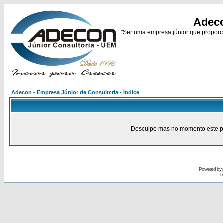
Adeco
"Ser uma empresa júnior que proporci
Adecon - Empresa Júnior de Consultoria - Índice
Desculpe mas no momento este pain
Powered by
Tr