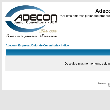
Adeco
"Ser uma empresa júnior que proporci
Adecon - Empresa Júnior de Consultoria - Índice
Desculpe mas no momento este pain
Powered by
Tr